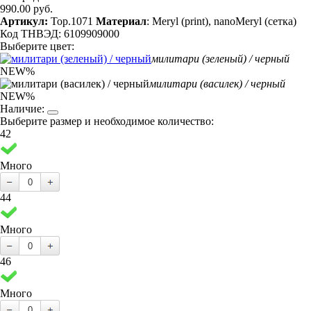
990.00 руб.
Артикул:
Top.1071
Материал
: Meryl (print), nanoMeryl (сетка)
Код ТНВЭД: 6109909000
Выберите цвет:
милитари (зеленый) / черный
NEW
%
милитари (василек) / черный
NEW
%
Наличие:
Выберите размер и необходимое количество:
42
Много
44
Много
46
Много