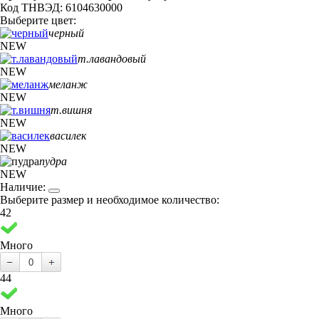
Код ТНВЭД: 6104630000
Выберите цвет:
черный
NEW
т.лавандовый
NEW
меланж
NEW
т.вишня
NEW
василек
NEW
пудра
NEW
Наличие:
Выберите размер и необходимое количество:
42
Много
44
Много