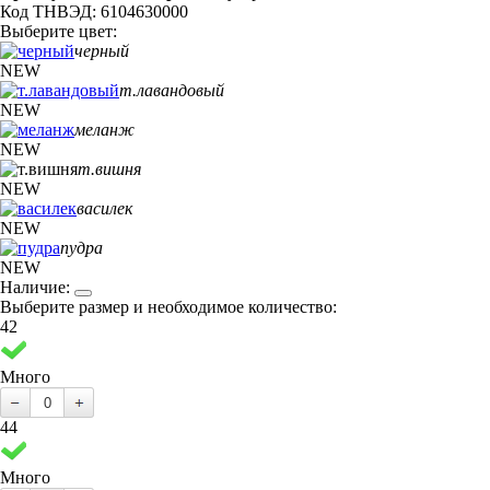
Код ТНВЭД: 6104630000
Выберите цвет:
черный
NEW
т.лавандовый
NEW
меланж
NEW
т.вишня
NEW
василек
NEW
пудра
NEW
Наличие:
Выберите размер и необходимое количество:
42
Много
44
Много