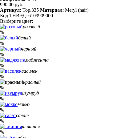
990.00 руб.
Артикул:
Top.335
Материал
: Meryl (nair)
Код ТНВЭД: 6109909000
Выберите цвет:
розовый
%
белый
%
черный
%
маджента
%
василек
%
красный
%
изумруд
%
мокко
%
салат
%
т.вишня
%
лайм