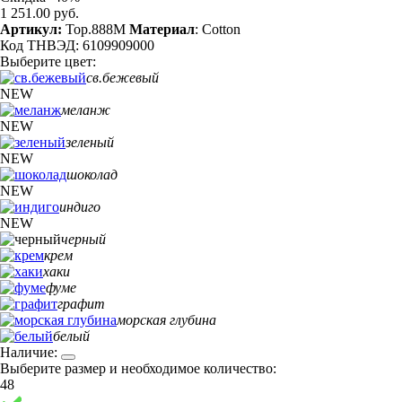
1 251.00 руб.
Артикул:
Top.888M
Материал
: Cotton
Код ТНВЭД: 6109909000
Выберите цвет:
св.бежевый
NEW
меланж
NEW
зеленый
NEW
шоколад
NEW
индиго
NEW
черный
крем
хаки
фуме
графит
морская глубина
белый
Наличие:
Выберите размер и необходимое количество:
48