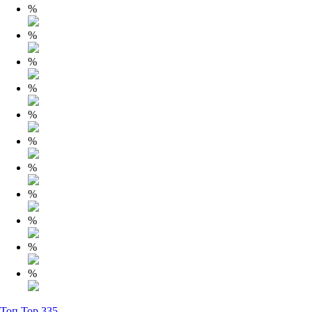
%
%
%
%
%
%
%
%
%
%
%
Топ Top.335