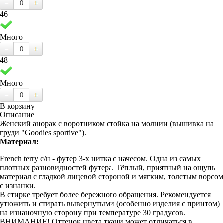
46
Много
48
Много
В корзину
Описание
Женский анорак с воротником стойка на молнии (вышивка на
груди "Goodies sportive").
Материал:
French terry с/н - футер 3-х нитка с начесом. Одна из самых
плотных разновидностей футера. Тёплый, приятный на ощупь
материал с гладкой лицевой стороной и мягким, толстым ворсом
с изнанки.
В стирке требует более бережного обращения. Рекомендуется
утюжить и стирать вывернутыми (особенно изделия с принтом)
на изнаночную сторону при температуре 30 градусов.
ВНИМАНИЕ! Оттенок цвета ткани может отличаться в