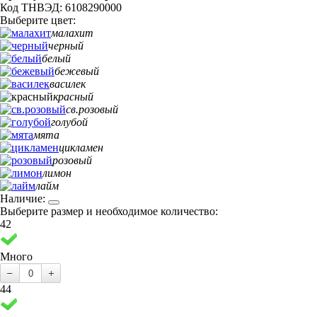
Код ТНВЭД: 6108290000
Выберите цвет:
малахит
черный
белый
бежевый
василек
красный
св.розовый
голубой
мята
цикламен
розовый
лимон
лайм
Наличие:
Выберите размер и необходимое количество:
42
Много
44