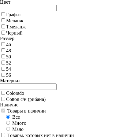
Цвет
Графит
Меланж
Т.меланж
Черный
Размер
46
48
50
52
54
56
Материал
Colorado
Cotton с/н (рибана)
Наличие
Товары в наличии
Все
Много
Мало
Товары, которых нет в наличии