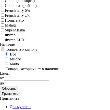
Cotton (кашкорсе)
Cotton с/н (рибана)
French terry б/н
French terry с/н
Honiara Pro
Malaga
SuperAlaska
Футер
Футер LUX
Наличие
Товары в наличии
Все
Много
Мало
Товары, которых нет в наличии
Цена
от
до
Применить
Для мужчин