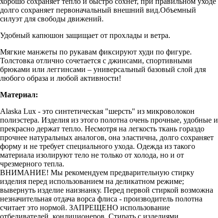
хорошо сохраняет тепло и быстро сохнет, при правильном уходе
долго сохраняет первоначальный внешний вид.Объемный
силуэт для свободы движений.
Удобный капюшон защищает от прохлады и ветра.
Мягкие манжеты по рукавам фиксируют худи по фигуре.
Толстовка отлично сочетается с джинсами, спортивными
брюками или леггинсами – универсальный базовый слой для
любого образа и любой активности!
Материал:
Alaska Lux - это синтетическая "шерсть" из микроволокон
полиэстера. Изделия из этого полотна очень прочные, удобные и
прекрасно держат тепло. Несмотря на легкость ткань гораздо
прочнее натуральных аналогов, она эластична, долго сохраняет
форму и не требует специального ухода. Одежда из такого
материала изолируют тело не только от холода, но и от
чрезмерного тепла.
ВНИМАНИЕ! Мы рекомендуем предварительную стирку
изделия перед использованием на деликатном режиме;
вывернуть изделие наизнанку. Перед первой стиркой возможна
незначительная отдача ворса флиса - производитель полотна
считает это нормой. ЗАПРЕЩЕНО использование
отбеливателей, кондиционеров. Стирать с изделиями