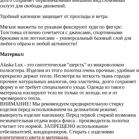
долго сохраняет первоначальный внешний вид.Объемный
силуэт для свободы движений.
Удобный капюшон защищает от прохлады и ветра.
Мягкие манжеты по рукавам фиксируют худи по фигуре.
Толстовка отлично сочетается с джинсами, спортивными
брюками или леггинсами – универсальный базовый слой для
любого образа и любой активности!
Материал:
Alaska Lux - это синтетическая "шерсть" из микроволокон
полиэстера. Изделия из этого полотна очень прочные, удобные и
прекрасно держат тепло. Несмотря на легкость ткань гораздо
прочнее натуральных аналогов, она эластична, долго сохраняет
форму и не требует специального ухода. Одежда из такого
материала изолируют тело не только от холода, но и от
чрезмерного тепла.
ВНИМАНИЕ! Мы рекомендуем предварительную стирку
изделия перед использованием на деликатном режиме;
вывернуть изделие наизнанку. Перед первой стиркой возможна
незначительная отдача ворса флиса - производитель полотна
считает это нормой. ЗАПРЕЩЕНО использование
отбеливателей, кондиционеров. Стирать с изделиями
идентичного цвета и материала.