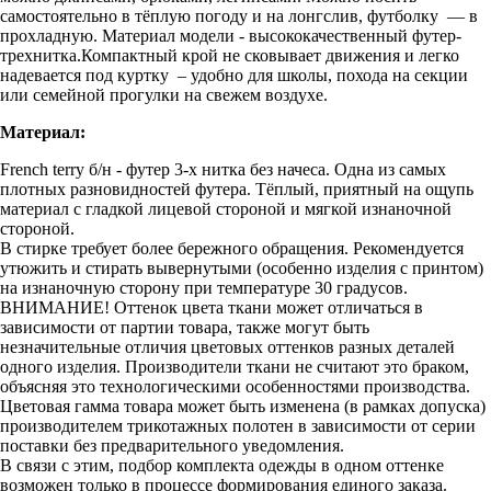
самостоятельно в тёплую погоду и на лонгслив, футболку — в
прохладную. Материал модели - высококачественный футер-
трехнитка.Компактный крой не сковывает движения и легко
надевается под куртку
– удобно для школы, похода на секции
или семейной прогулки на свежем воздухе.
Материал:
French terry б/н - футер 3-х нитка без начеса. Одна из самых
плотных разновидностей футера. Тёплый, приятный на ощупь
материал с гладкой лицевой стороной и мягкой изнаночной
стороной.
В стирке требует более бережного обращения. Рекомендуется
утюжить и стирать вывернутыми (особенно изделия с принтом)
на изнаночную сторону при температуре 30 градусов.
ВНИМАНИЕ! Оттенок цвета ткани может отличаться в
зависимости от партии товара, также могут быть
незначительные отличия цветовых оттенков разных деталей
одного изделия. Производители ткани не считают это браком,
объясняя это технологическими особенностями производства.
Цветовая гамма товара может быть изменена (в рамках допуска)
производителем трикотажных полотен в зависимости от серии
поставки без предварительного уведомления.
В связи с этим, подбор комплекта одежды в одном оттенке
возможен только в процессе формирования единого заказа.