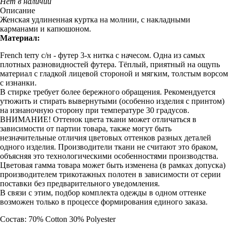
Нет в наличии
Описание
Женская удлиненная куртка на молнии, с накладными
карманами и капюшоном.
Материал:
French terry с/н - футер 3-х нитка с начесом. Одна из самых
плотных разновидностей футера. Тёплый, приятный на ощупь
материал с гладкой лицевой стороной и мягким, толстым ворсом
с изнанки.
В стирке требует более бережного обращения. Рекомендуется
утюжить и стирать вывернутыми (особенно изделия с принтом)
на изнаночную сторону при температуре 30 градусов.
ВНИМАНИЕ! Оттенок цвета ткани может отличаться в
зависимости от партии товара, также могут быть
незначительные отличия цветовых оттенков разных деталей
одного изделия. Производители ткани не считают это браком,
объясняя это технологическими особенностями производства.
Цветовая гамма товара может быть изменена (в рамках допуска)
производителем трикотажных полотен в зависимости от серии
поставки без предварительного уведомления.
В связи с этим, подбор комплекта одежды в одном оттенке
возможен только в процессе формирования единого заказа.
Состав: 70% Cotton 30% Polyester