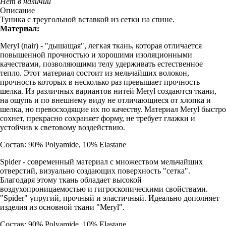
Нет в наличии
Описание
Туника с треугольной вставкой из сетки на спине.
Материал:
Meryl (nair) - "дышащая", легкая ткань, которая отличается
повышенной прочностью и хорошими изоляционными
качествами, позволяющими телу удерживать естественное
тепло. Этот материал состоит из мельчайших волокон,
прочность которых в несколько раз превышает прочность
шелка. Из различных вариантов нитей Meryl создаются ткани,
на ощупь и по внешнему виду не отличающиеся от хлопка и
шелка, но превосходящие их по качеству. Материал Meryl быстро
сохнет, прекрасно сохраняет форму, не требует глажки и
устойчив к световому воздействию.
Состав: 90% Polyamide, 10% Elastane
Spider - современный материал с множеством мельчайших
отверстий, визуально создающих поверхность "сетка".
Благодаря этому ткань обладает высокой
воздухопроницаемостью и гигроскопическими свойствами.
"Spider" упругий, прочный и эластичный. Идеально дополняет
изделия из основной ткани "Meryl".
Состав: 90% Polyamide, 10% Elastane