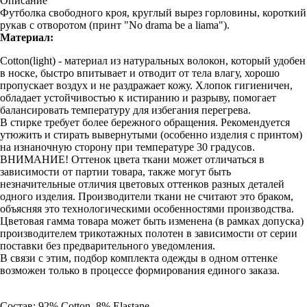
Описание
Футболка свободного кроя, круглый вырез горловины, короткий
рукав с отворотом (принт "No drama be a liama").
Материал:
Cotton(light) - материал из натуральных волокон, который удобен
в носке, быстро впитывает и отводит от тела влагу, хорошо
пропускает воздух и не раздражает кожу. Хлопок гигиеничен,
обладает устойчивостью к истиранию и разрыву, помогает
балансировать температуру для избегания перегрева.
В стирке требует более бережного обращения. Рекомендуется
утюжить и стирать вывернутыми (особенно изделия с принтом)
на изнаночную сторону при температуре 30 градусов.
ВНИМАНИЕ! Оттенок цвета ткани может отличаться в
зависимости от партии товара, также могут быть
незначительные отличия цветовых оттенков разных деталей
одного изделия. Производители ткани не считают это браком,
объясняя это технологическими особенностями производства.
Цветовая гамма товара может быть изменена (в рамках допуска)
производителем трикотажных полотен в зависимости от серии
поставки без предварительного уведомления.
В связи с этим, подбор комплекта одежды в одном оттенке
возможен только в процессе формирования единого заказа.
Состав: 92% Cotton, 8% Elastane