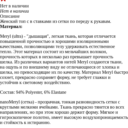
Нет в наличии
Нет в наличии
Описание
Женский топ с в ставками из сетки по переду к рукавам.
Материал:
Meryl (ultra) - "дышащая", легкая ткань, которая отличается
повышенной прочностью и хорошими изоляционными
качествами, позволяющими телу удерживать естественное
тепло. Этот материал состоит из мельчайших волокон,
прочность которых в несколько раз превышает прочность
шелка. Из различных вариантов нитей Meryl создаются ткани,
на ощупь и по внешнему виду не отличающиеся от хлопка и
шелка, но превосходящие их по качеству. Материал Meryl быстро
сохнет, прекрасно сохраняет форму, не требует глажки и
устойчив к световому воздействию.
Состав: 94% Polyester, 6% Elastane
nanoMeryl (cетка) - прозрачная, тонкая разновидность сетки с
круглыми мелкими ячейками. Ткань прекрасно тянется во всех
направлениях, но при этом хорошо держит форму. Мягкое и
гигроскопичное полотно, имеет высокую воздухопроницаемость
и стойкость к истиранию.