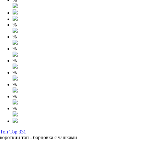
%
%
%
%
%
%
%
%
%
Топ Top.331
короткий топ - борцовка с чашками