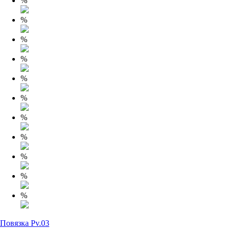
%
%
%
%
%
%
%
%
%
%
%
Повязка Pv.03