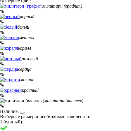
Выберите цвет:
милитари (графит)
%
черный
%
белый
%
ментол
%
коралл
%
розовый
%
сердца
%
молнии
%
красный
%
милитари (василек)
%
Наличие:
Выберите размер и необходимое количество:
1 (единый)