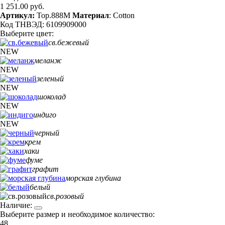
1 251.00 руб.
Артикул:
Top.888M
Материал
: Cotton
Код ТНВЭД: 6109909000
Выберите цвет:
св.бежевый
NEW
меланж
NEW
зеленый
NEW
шоколад
NEW
индиго
NEW
черный
крем
хаки
фуме
графит
морская глубина
белый
св.розовый
Наличие:
Выберите размер и необходимое количество:
48