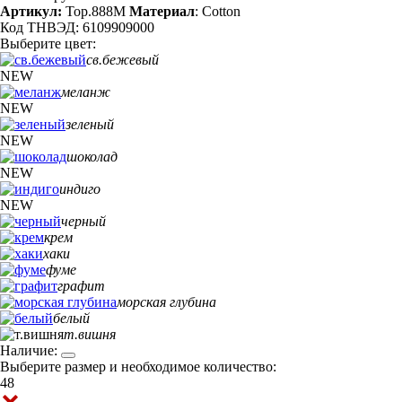
Артикул:
Top.888M
Материал
: Cotton
Код ТНВЭД: 6109909000
Выберите цвет:
св.бежевый
NEW
меланж
NEW
зеленый
NEW
шоколад
NEW
индиго
NEW
черный
крем
хаки
фуме
графит
морская глубина
белый
т.вишня
Наличие:
Выберите размер и необходимое количество:
48