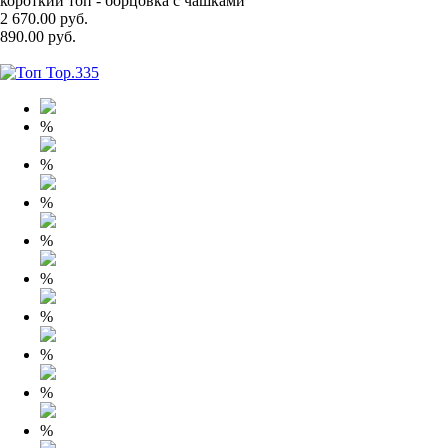
короткий топ - борцовка с чашками
2 670.00 руб.
890.00 руб.
%
%
%
%
%
%
%
%
%