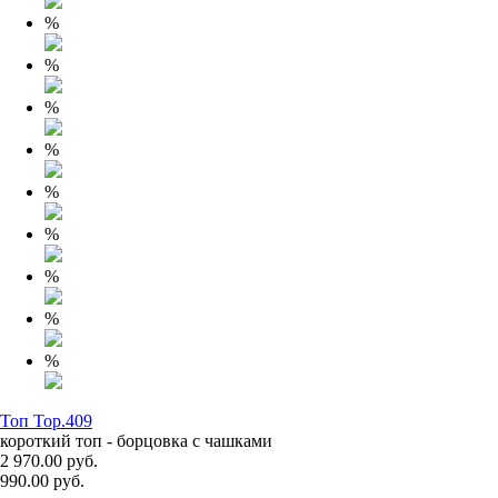
%
%
%
%
%
%
%
%
%
Топ Top.409
короткий топ - борцовка с чашками
2 970.00 руб.
990.00 руб.