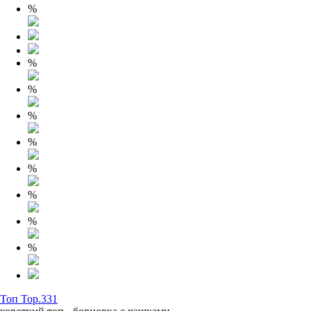
%
%
%
%
%
%
%
%
%
Топ Top.331