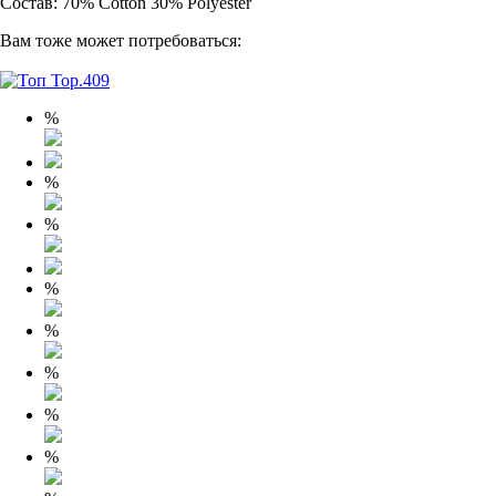
Состав: 70% Cotton 30% Polyester
Вам тоже может потребоваться:
%
%
%
%
%
%
%
%