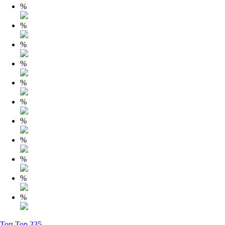
%
%
%
%
%
%
%
%
%
%
%
Топ Top.335