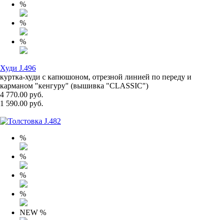
%
%
%
Худи J.496
куртка-худи с капюшоном, отрезной линией по переду и
карманом "кенгуру" (вышивка "CLASSIC")
4 770.00 руб.
1 590.00 руб.
%
%
%
%
NEW
%