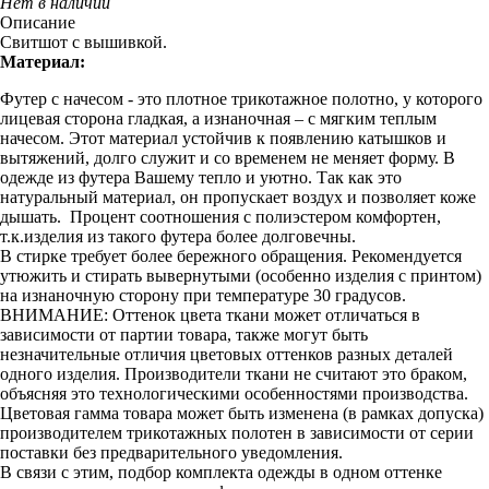
Нет в наличии
Описание
Свитшот с вышивкой.
Материал:
Футер с начесом - это плотное трикотажное полотно, у которого
лицевая сторона гладкая, а изнаночная – с мягким теплым
начесом. Этот материал устойчив к появлению катышков и
вытяжений, долго служит и со временем не меняет форму. В
одежде из футера Вашему тепло и уютно. Так как это
натуральный материал, он пропускает воздух и позволяет коже
дышать. Процент соотношения с полиэстером комфортен,
т.к.изделия из такого футера более долговечны.
В стирке требует более бережного обращения. Рекомендуется
утюжить и стирать вывернутыми (особенно изделия с принтом)
на изнаночную сторону при температуре 30 градусов.
ВНИМАНИЕ: Оттенок цвета ткани может отличаться в
зависимости от партии товара, также могут быть
незначительные отличия цветовых оттенков разных деталей
одного изделия. Производители ткани не считают это браком,
объясняя это технологическими особенностями производства.
Цветовая гамма товара может быть изменена (в рамках допуска)
производителем трикотажных полотен в зависимости от серии
поставки без предварительного уведомления.
В связи с этим, подбор комплекта одежды в одном оттенке