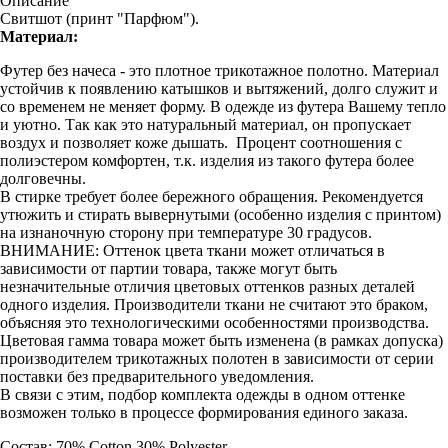
Описание
Свитшот (принт "Парфюм").
Материал:
Футер без начеса - это плотное трикотажное полотно. Материал
устойчив к появлению катышков и вытяжений, долго служит и
со временем не меняет форму. В одежде из футера Вашему тепло
и уютно. Так как это натуральный материал, он пропускает
воздух и позволяет коже дышать. Процент соотношения с
полиэстером комфортен, т.к. изделия из такого футера более
долговечны.
В стирке требует более бережного обращения. Рекомендуется
утюжить и стирать вывернутыми (особенно изделия с принтом)
на изнаночную сторону при температуре 30 градусов.
ВНИМАНИЕ: Оттенок цвета ткани может отличаться в
зависимости от партии товара, также могут быть
незначительные отличия цветовых оттенков разных деталей
одного изделия. Производители ткани не считают это браком,
объясняя это технологическими особенностями производства.
Цветовая гамма товара может быть изменена (в рамках допуска)
производителем трикотажных полотен в зависимости от серии
поставки без предварительного уведомления.
В связи с этим, подбор комплекта одежды в одном оттенке
возможен только в процессе формирования единого заказа.
Состав: 70% Cotton 30% Polyester