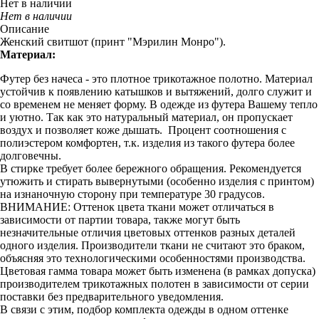
Нет в наличии
Нет в наличии
Описание
Женский свитшот (принт "Мэрилин Монро").
Материал:
Футер без начеса - это плотное трикотажное полотно. Материал
устойчив к появлению катышков и вытяжений, долго служит и
со временем не меняет форму. В одежде из футера Вашему тепло
и уютно. Так как это натуральный материал, он пропускает
воздух и позволяет коже дышать. Процент соотношения с
полиэстером комфортен, т.к. изделия из такого футера более
долговечны.
В стирке требует более бережного обращения. Рекомендуется
утюжить и стирать вывернутыми (особенно изделия с принтом)
на изнаночную сторону при температуре 30 градусов.
ВНИМАНИЕ: Оттенок цвета ткани может отличаться в
зависимости от партии товара, также могут быть
незначительные отличия цветовых оттенков разных деталей
одного изделия. Производители ткани не считают это браком,
объясняя это технологическими особенностями производства.
Цветовая гамма товара может быть изменена (в рамках допуска)
производителем трикотажных полотен в зависимости от серии
поставки без предварительного уведомления.
В связи с этим, подбор комплекта одежды в одном оттенке