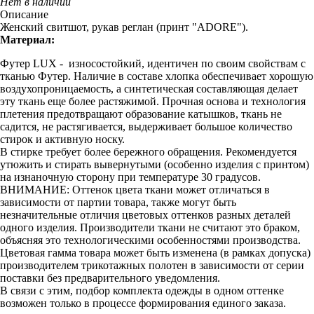
Нет в наличии
Описание
Женский свитшот, рукав реглан (принт "ADORE").
Материал:
Футер LUX - износостойкий, идентичен по своим свойствам с
тканью Футер. Наличие в составе хлопка обеспечивает хорошую
воздухопроницаемость, а синтетическая составляющая делает
эту ткань еще более растяжимой. Прочная основа и технология
плетения предотвращают образование катышков, ткань не
садится, не растягивается, выдерживает большое количество
стирок и активную носку.
В стирке требует более бережного обращения. Рекомендуется
утюжить и стирать вывернутыми (особенно изделия с принтом)
на изнаночную сторону при температуре 30 градусов.
ВНИМАНИЕ: Оттенок цвета ткани может отличаться в
зависимости от партии товара, также могут быть
незначительные отличия цветовых оттенков разных деталей
одного изделия. Производители ткани не считают это браком,
объясняя это технологическими особенностями производства.
Цветовая гамма товара может быть изменена (в рамках допуска)
производителем трикотажных полотен в зависимости от серии
поставки без предварительного уведомления.
В связи с этим, подбор комплекта одежды в одном оттенке
возможен только в процессе формирования единого заказа.