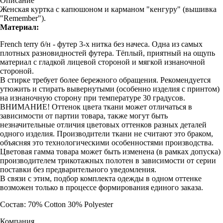
Описание
Женская куртка с капюшоном и карманом "кенгуру" (вышивка
"Remember").
Материал:
French terry б/н - футер 3-х нитка без начеса. Одна из самых
плотных разновидностей футера. Тёплый, приятный на ощупь
материал с гладкой лицевой стороной и мягкой изнаночной
стороной.
В стирке требует более бережного обращения. Рекомендуется
утюжить и стирать вывернутыми (особенно изделия с принтом)
на изнаночную сторону при температуре 30 градусов.
ВНИМАНИЕ! Оттенок цвета ткани может отличаться в
зависимости от партии товара, также могут быть
незначительные отличия цветовых оттенков разных деталей
одного изделия. Производители ткани не считают это браком,
объясняя это технологическими особенностями производства.
Цветовая гамма товара может быть изменена (в рамках допуска)
производителем трикотажных полотен в зависимости от серии
поставки без предварительного уведомления.
В связи с этим, подбор комплекта одежды в одном оттенке
возможен только в процессе формирования единого заказа.
Состав: 70% Cotton 30% Polyester
Компания