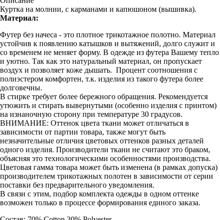
Описание
Куртка на молнии, с карманами и капюшоном (вышивка).
Материал:
Футер без начеса - это плотное трикотажное полотно. Материал
устойчив к появлению катышков и вытяжений, долго служит и
со временем не меняет форму. В одежде из футера Вашему тепло
и уютно. Так как это натуральный материал, он пропускает
воздух и позволяет коже дышать. Процент соотношения с
полиэстером комфортен, т.к. изделия из такого футера более
долговечны.
В стирке требует более бережного обращения. Рекомендуется
утюжить и стирать вывернутыми (особенно изделия с принтом)
на изнаночную сторону при температуре 30 градусов.
ВНИМАНИЕ: Оттенок цвета ткани может отличаться в
зависимости от партии товара, также могут быть
незначительные отличия цветовых оттенков разных деталей
одного изделия. Производители ткани не считают это браком,
объясняя это технологическими особенностями производства.
Цветовая гамма товара может быть изменена (в рамках допуска)
производителем трикотажных полотен в зависимости от серии
поставки без предварительного уведомления.
В связи с этим, подбор комплекта одежды в одном оттенке
возможен только в процессе формирования единого заказа.
Состав: 70% Cotton 30% Polyester