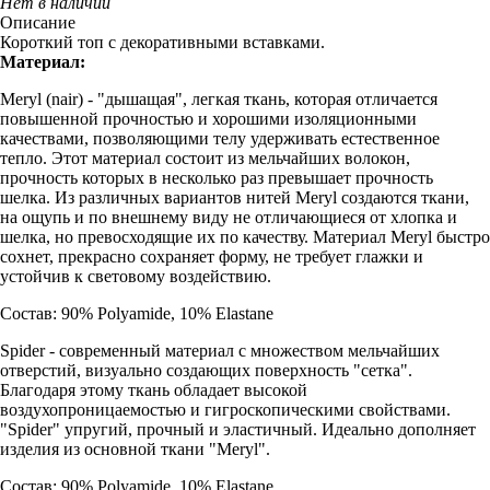
Нет в наличии
Описание
Короткий топ с декоративными вставками.
Материал:
Meryl (nair) - "дышащая", легкая ткань, которая отличается
повышенной прочностью и хорошими изоляционными
качествами, позволяющими телу удерживать естественное
тепло. Этот материал состоит из мельчайших волокон,
прочность которых в несколько раз превышает прочность
шелка. Из различных вариантов нитей Meryl создаются ткани,
на ощупь и по внешнему виду не отличающиеся от хлопка и
шелка, но превосходящие их по качеству. Материал Meryl быстро
сохнет, прекрасно сохраняет форму, не требует глажки и
устойчив к световому воздействию.
Состав: 90% Polyamide, 10% Elastane
Spider - современный материал с множеством мельчайших
отверстий, визуально создающих поверхность "сетка".
Благодаря этому ткань обладает высокой
воздухопроницаемостью и гигроскопическими свойствами.
"Spider" упругий, прочный и эластичный. Идеально дополняет
изделия из основной ткани "Meryl".
Состав: 90% Polyamide, 10% Elastane