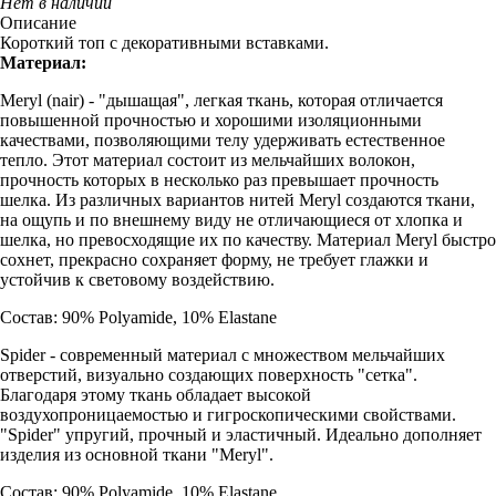
Нет в наличии
Описание
Короткий топ с декоративными вставками.
Материал:
Meryl (nair) - "дышащая", легкая ткань, которая отличается
повышенной прочностью и хорошими изоляционными
качествами, позволяющими телу удерживать естественное
тепло. Этот материал состоит из мельчайших волокон,
прочность которых в несколько раз превышает прочность
шелка. Из различных вариантов нитей Meryl создаются ткани,
на ощупь и по внешнему виду не отличающиеся от хлопка и
шелка, но превосходящие их по качеству. Материал Meryl быстро
сохнет, прекрасно сохраняет форму, не требует глажки и
устойчив к световому воздействию.
Состав: 90% Polyamide, 10% Elastane
Spider - современный материал с множеством мельчайших
отверстий, визуально создающих поверхность "сетка".
Благодаря этому ткань обладает высокой
воздухопроницаемостью и гигроскопическими свойствами.
"Spider" упругий, прочный и эластичный. Идеально дополняет
изделия из основной ткани "Meryl".
Состав: 90% Polyamide, 10% Elastane