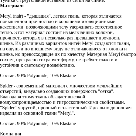
Туника с треугольной вставкой из сетки на спине.
Материал:
Meryl (nair) - "дышащая", легкая ткань, которая отличается
повышенной прочностью и хорошими изоляционными
качествами, позволяющими телу удерживать естественное
тепло. Этот материал состоит из мельчайших волокон,
прочность которых в несколько раз превышает прочность
шелка. Из различных вариантов нитей Meryl создаются ткани,
на ощупь и по внешнему виду не отличающиеся от хлопка и
шелка, но превосходящие их по качеству. Материал Meryl быстро
сохнет, прекрасно сохраняет форму, не требует глажки и
устойчив к световому воздействию.
Состав: 90% Polyamide, 10% Elastane
Spider - современный материал с множеством мельчайших
отверстий, визуально создающих поверхность "сетка".
Благодаря этому ткань обладает высокой
воздухопроницаемостью и гигроскопическими свойствами.
"Spider" упругий, прочный и эластичный. Идеально дополняет
изделия из основной ткани "Meryl".
Состав: 90% Polyamide, 10% Elastane
Компания