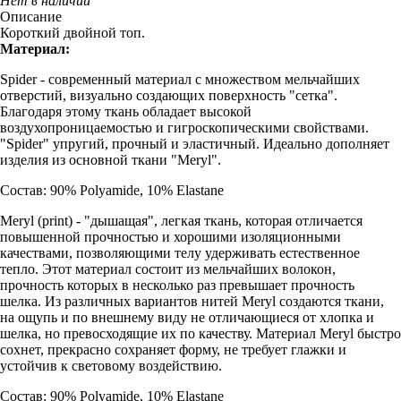
Нет в наличии
Описание
Короткий двойной топ.
Материал:
Spider - современный материал с множеством мельчайших
отверстий, визуально создающих поверхность "сетка".
Благодаря этому ткань обладает высокой
воздухопроницаемостью и гигроскопическими свойствами.
"Spider" упругий, прочный и эластичный. Идеально дополняет
изделия из основной ткани "Meryl".
Состав: 90% Polyamide, 10% Elastane
Meryl (print) - "дышащая", легкая ткань, которая отличается
повышенной прочностью и хорошими изоляционными
качествами, позволяющими телу удерживать естественное
тепло. Этот материал состоит из мельчайших волокон,
прочность которых в несколько раз превышает прочность
шелка. Из различных вариантов нитей Meryl создаются ткани,
на ощупь и по внешнему виду не отличающиеся от хлопка и
шелка, но превосходящие их по качеству. Материал Meryl быстро
сохнет, прекрасно сохраняет форму, не требует глажки и
устойчив к световому воздействию.
Состав: 90% Polyamide, 10% Elastane