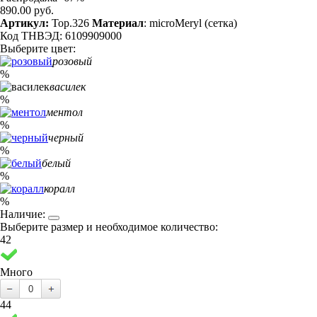
890.00 руб.
Артикул:
Top.326
Материал
: microMeryl (сетка)
Код ТНВЭД: 6109909000
Выберите цвет:
розовый
%
василек
%
ментол
%
черный
%
белый
%
коралл
%
Наличие:
Выберите размер и необходимое количество:
42
Много
44