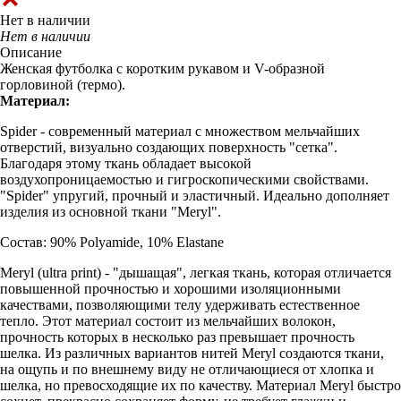
Нет в наличии
Нет в наличии
Описание
Женская футболка с коротким рукавом и V-образной
горловиной (термо).
Материал:
Spider - современный материал с множеством мельчайших
отверстий, визуально создающих поверхность "сетка".
Благодаря этому ткань обладает высокой
воздухопроницаемостью и гигроскопическими свойствами.
"Spider" упругий, прочный и эластичный. Идеально дополняет
изделия из основной ткани "Meryl".
Состав: 90% Polyamide, 10% Elastane
Meryl (ultra print) - "дышащая", легкая ткань, которая отличается
повышенной прочностью и хорошими изоляционными
качествами, позволяющими телу удерживать естественное
тепло. Этот материал состоит из мельчайших волокон,
прочность которых в несколько раз превышает прочность
шелка. Из различных вариантов нитей Meryl создаются ткани,
на ощупь и по внешнему виду не отличающиеся от хлопка и
шелка, но превосходящие их по качеству. Материал Meryl быстро