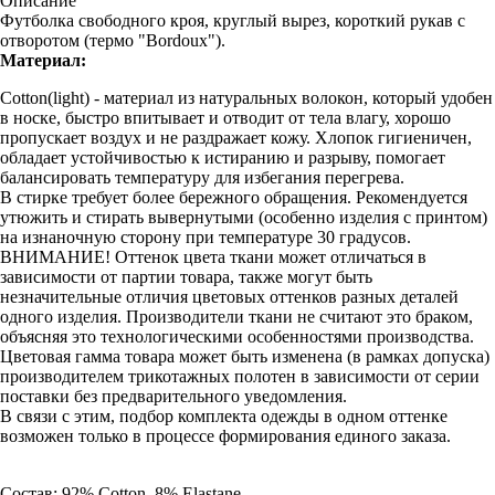
Описание
Футболка свободного кроя, круглый вырез, короткий рукав с
отворотом (термо "Bordoux").
Материал:
Cotton(light) - материал из натуральных волокон, который удобен
в носке, быстро впитывает и отводит от тела влагу, хорошо
пропускает воздух и не раздражает кожу. Хлопок гигиеничен,
обладает устойчивостью к истиранию и разрыву, помогает
балансировать температуру для избегания перегрева.
В стирке требует более бережного обращения. Рекомендуется
утюжить и стирать вывернутыми (особенно изделия с принтом)
на изнаночную сторону при температуре 30 градусов.
ВНИМАНИЕ! Оттенок цвета ткани может отличаться в
зависимости от партии товара, также могут быть
незначительные отличия цветовых оттенков разных деталей
одного изделия. Производители ткани не считают это браком,
объясняя это технологическими особенностями производства.
Цветовая гамма товара может быть изменена (в рамках допуска)
производителем трикотажных полотен в зависимости от серии
поставки без предварительного уведомления.
В связи с этим, подбор комплекта одежды в одном оттенке
возможен только в процессе формирования единого заказа.
Состав: 92% Cotton, 8% Elastane