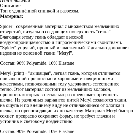
Нет в наличии
Описание
Топ с удлинённой спинкой и разрезом.
Материал:
Spider - современный материал с множеством мельчайших
отверстий, визуально создающих поверхность "сетка".
Благодаря этому ткань обладает высокой
воздухопроницаемостью и гигроскопическими свойствами.
"Spider" упругий, прочный и эластичный. Идеально дополняет
изделия из основной ткани "Meryl".
Состав: 90% Polyamide, 10% Elastane
Meryl (print) - "дышащая", легкая ткань, которая отличается
повышенной прочностью и хорошими изоляционными
качествами, позволяющими телу удерживать естественное
тепло. Этот материал состоит из мельчайших волокон,
прочность которых в несколько раз превышает прочность
шелка. Из различных вариантов нитей Meryl создаются ткани,
на ощупь и по внешнему виду не отличающиеся от хлопка и
шелка, но превосходящие их по качеству. Материал Meryl быстро
сохнет, прекрасно сохраняет форму, не требует глажки и
устойчив к световому воздействию.
Состав: 90% Polyamide, 10% Elastane