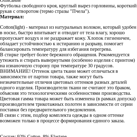
Описание
Футболка свободного кроя, круглый вырез горловины, короткий
рукав с отворотом (термо стразы "Пчела").
Материал:
Cotton(light) - материал из натуральных волокон, который удобен
в носке, быстро впитывает и отводит от тела влагу, хорошо
пропускает воздух и не раздражает кожу. Хлопок гигиеничен,
обладает устойчивостью к истиранию и разрыву, помогает
балансировать температуру для избегания перегрева.
В стирке требует более бережного обращения. Рекомендуется
утюжить и стирать вывернутыми (особенно изделия с принтом)
на изнаночную сторону при температуре 30 градусов.
ВНИМАНИЕ! Оттенок цвета ткани может отличаться в
зависимости от партии товара, также могут быть
незначительные отличия цветовых оттенков разных деталей
одного изделия. Производители ткани не считают это браком,
объясняя это технологическими особенностями производства.
Цветовая гамма товара может быть изменена (в рамках допуска)
производителем трикотажных полотен в зависимости от серии
поставки без предварительного уведомления.
В связи с этим, подбор комплекта одежды в одном оттенке
возможен только в процессе формирования единого заказа.
Состав: 92% Cotton, 8% Elastane