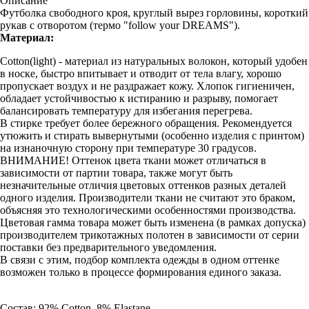
Описание
Футболка свободного кроя, круглый вырез горловины, короткий
рукав с отворотом (термо "follow your DREAMS").
Материал:
Cotton(light) - материал из натуральных волокон, который удобен
в носке, быстро впитывает и отводит от тела влагу, хорошо
пропускает воздух и не раздражает кожу. Хлопок гигиеничен,
обладает устойчивостью к истиранию и разрыву, помогает
балансировать температуру для избегания перегрева.
В стирке требует более бережного обращения. Рекомендуется
утюжить и стирать вывернутыми (особенно изделия с принтом)
на изнаночную сторону при температуре 30 градусов.
ВНИМАНИЕ! Оттенок цвета ткани может отличаться в
зависимости от партии товара, также могут быть
незначительные отличия цветовых оттенков разных деталей
одного изделия. Производители ткани не считают это браком,
объясняя это технологическими особенностями производства.
Цветовая гамма товара может быть изменена (в рамках допуска)
производителем трикотажных полотен в зависимости от серии
поставки без предварительного уведомления.
В связи с этим, подбор комплекта одежды в одном оттенке
возможен только в процессе формирования единого заказа.
Состав: 92% Cotton, 8% Elastane