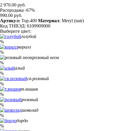
2 970.00 руб.
Распродажа -67%
990.00 руб.
Артикул:
Top.409
Материал
: Meryl (nair)
Код ТНВЭД: 6109909000
Выберите цвет:
голубой
%
коралл
%
розовый неон
%
алый
%
св.розовый
%
т.вишня
%
розовый
%
шоколад
%
бордо
%