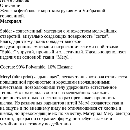
Нет в наличии
Описание
Женская футболка с коротким рукавом и V-образной
горловиной.
Материал:
Spider - современный материал с множеством мельчайших
отверстий, визуально создающих поверхность "сетка".
Благодаря этому ткань обладает высокой
воздухопроницаемостью и гигроскопическими свойствами.
"Spider" упругий, прочный и эластичный. Идеально дополняет
изделия из основной ткани "Meryl".
Состав: 90% Polyamide, 10% Elastane
Meryl (ultra print) - "дышащая", легкая ткань, которая отличается
повышенной прочностью и хорошими изоляционными
качествами, позволяющими телу удерживать естественное
тепло. Этот материал состоит из мельчайших волокон,
прочность которых в несколько раз превышает прочность
шелка. Из различных вариантов нитей Meryl создаются ткани,
на ощупь и по внешнему виду не отличающиеся от хлопка и
шелка, но превосходящие их по качеству. Материал Meryl быстро
сохнет, прекрасно сохраняет форму, не требует глажки и
устойчив к световому воздействию.