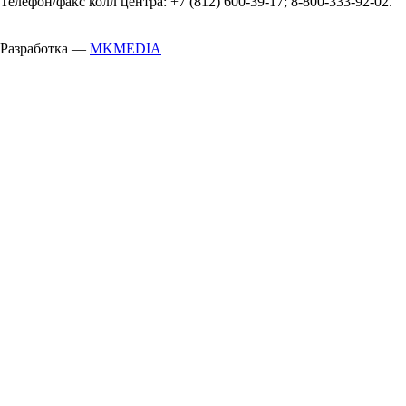
Телефон/факс колл центра: +7 (812) 600-39-17; 8-800-333-92-02.
Разработка —
MKMEDIA