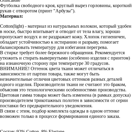
Описание
Футболка свободного кроя, круглый вырез горловины, короткий
рукав с отворотом (принт "Арбузы").
Материал:
Cotton(light) - материал из натуральных волокон, который удобен
в носке, быстро впитывает и отводит от тела влагу, хорошо
пропускает воздух и не раздражает кожу. Хлопок гигиеничен,
обладает устойчивостью к истиранию и разрыву, помогает
балансировать температуру для избегания перегрева.
В стирке требует более бережного обращения. Рекомендуется
утюжить и стирать вывернутыми (особенно изделия с принтом)
на изнаночную сторону при температуре 30 градусов.
ВНИМАНИЕ! Оттенок цвета ткани может отличаться в
зависимости от партии товара, также могут быть
незначительные отличия цветовых оттенков разных деталей
одного изделия. Производители ткани не считают это браком,
объясняя это технологическими особенностями производства.
Цветовая гамма товара может быть изменена (в рамках допуска)
производителем трикотажных полотен в зависимости от серии
поставки без предварительного уведомления.
В связи с этим, подбор комплекта одежды в одном оттенке
возможен только в процессе формирования единого заказа.
Состав: 92% Cotton, 8% Elastane