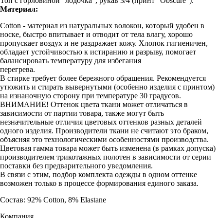
Топ с горловиной "лодочка", рукав 3/4 (принт "Obscure").
Материал:
Cotton - материал из натуральных волокон, который удобен в
носке, быстро впитывает и отводит от тела влагу, хорошо
пропускает воздух и не раздражает кожу. Хлопок гигиеничен,
обладает устойчивостью к истиранию и разрыву, помогает
балансировать температуру для избегания
перегрева.
В стирке требует более бережного обращения. Рекомендуется
утюжить и стирать вывернутыми (особенно изделия с принтом)
на изнаночную сторону при температуре 30 градусов.
ВНИМАНИЕ! Оттенок цвета ткани может отличаться в
зависимости от партии товара, также могут быть
незначительные отличия цветовых оттенков разных деталей
одного изделия. Производители ткани не считают это браком,
объясняя это технологическими особенностями производства.
Цветовая гамма товара может быть изменена (в рамках допуска)
производителем трикотажных полотен в зависимости от серии
поставки без предварительного уведомления.
В связи с этим, подбор комплекта одежды в одном оттенке
возможен только в процессе формирования единого заказа.
Состав: 92% Cotton, 8% Elastane
Компания