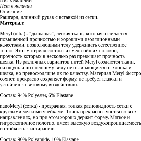
Нет в наличии
Нет в наличии
Описание
Рашгард, длинный рукав с вставкой из сетки.
Материал:
Meryl (ultra) - "дышащая", легкая ткань, которая отличается
повышенной прочностью и хорошими изоляционными
качествами, позволяющими телу удерживать естественное
тепло. Этот материал состоит из мельчайших волокон,
прочность которых в несколько раз превышает прочность
шелка. Из различных вариантов нитей Meryl создаются ткани,
на ощупь и по внешнему виду не отличающиеся от хлопка и
шелка, но превосходящие их по качеству. Материал Meryl быстро
сохнет, прекрасно сохраняет форму, не требует глажки и
устойчив к световому воздействию.
Состав: 94% Polyester, 6% Elastane
nanoMeryl (cетка) - прозрачная, тонкая разновидность сетки с
круглыми мелкими ячейками. Ткань прекрасно тянется во всех
направлениях, но при этом хорошо держит форму. Мягкое и
гигроскопичное полотно, имеет высокую воздухопроницаемость
и стойкость к истиранию.
Состав: 90% Polyamide, 10% Elastane