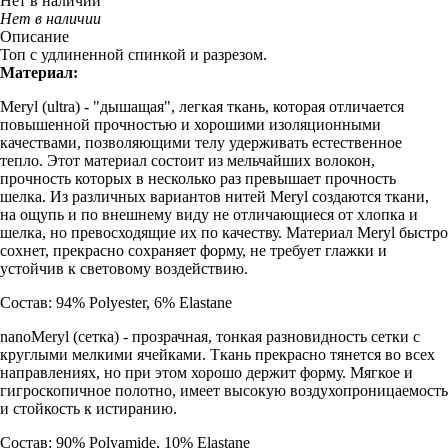
Нет в наличии
Нет в наличии
Описание
Топ с удлиненной спинкой и разрезом.
Материал:
Meryl (ultra) - "дышащая", легкая ткань, которая отличается
повышенной прочностью и хорошими изоляционными
качествами, позволяющими телу удерживать естественное
тепло. Этот материал состоит из мельчайших волокон,
прочность которых в несколько раз превышает прочность
шелка. Из различных вариантов нитей Meryl создаются ткани,
на ощупь и по внешнему виду не отличающиеся от хлопка и
шелка, но превосходящие их по качеству. Материал Meryl быстро
сохнет, прекрасно сохраняет форму, не требует глажки и
устойчив к световому воздействию.
Состав: 94% Polyester, 6% Elastane
nanoMeryl (cетка) - прозрачная, тонкая разновидность сетки с
круглыми мелкими ячейками. Ткань прекрасно тянется во всех
направлениях, но при этом хорошо держит форму. Мягкое и
гигроскопичное полотно, имеет высокую воздухопроницаемость
и стойкость к истиранию.
Состав: 90% Polyamide, 10% Elastane