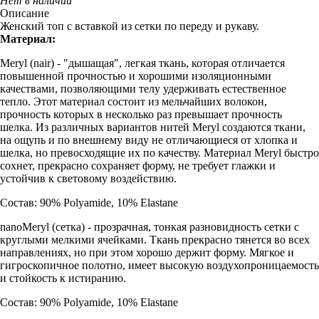
Нет в наличии
Описание
Женский топ с вставкой из сетки по переду и рукаву.
Материал:
Meryl (nair) - "дышащая", легкая ткань, которая отличается
повышенной прочностью и хорошими изоляционными
качествами, позволяющими телу удерживать естественное
тепло. Этот материал состоит из мельчайших волокон,
прочность которых в несколько раз превышает прочность
шелка. Из различных вариантов нитей Meryl создаются ткани,
на ощупь и по внешнему виду не отличающиеся от хлопка и
шелка, но превосходящие их по качеству. Материал Meryl быстро
сохнет, прекрасно сохраняет форму, не требует глажки и
устойчив к световому воздействию.
Состав: 90% Polyamide, 10% Elastane
nanoMeryl (cетка) - прозрачная, тонкая разновидность сетки с
круглыми мелкими ячейками. Ткань прекрасно тянется во всех
направлениях, но при этом хорошо держит форму. Мягкое и
гигроскопичное полотно, имеет высокую воздухопроницаемость
и стойкость к истиранию.
Состав: 90% Polyamide, 10% Elastane