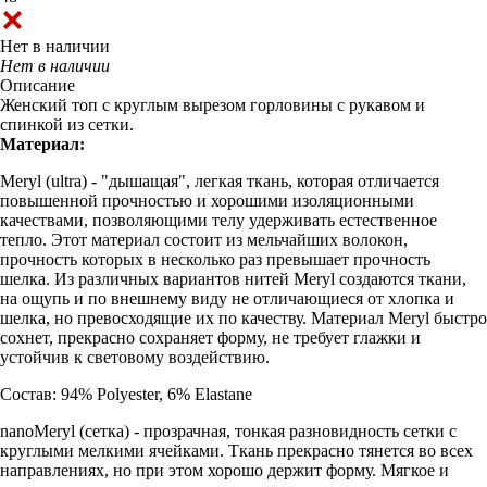
Нет в наличии
Нет в наличии
Описание
Женский топ с круглым вырезом горловины с рукавом и
спинкой из сетки.
Материал:
Meryl (ultra) - "дышащая", легкая ткань, которая отличается
повышенной прочностью и хорошими изоляционными
качествами, позволяющими телу удерживать естественное
тепло. Этот материал состоит из мельчайших волокон,
прочность которых в несколько раз превышает прочность
шелка. Из различных вариантов нитей Meryl создаются ткани,
на ощупь и по внешнему виду не отличающиеся от хлопка и
шелка, но превосходящие их по качеству. Материал Meryl быстро
сохнет, прекрасно сохраняет форму, не требует глажки и
устойчив к световому воздействию.
Состав: 94% Polyester, 6% Elastane
nanoMeryl (cетка) - прозрачная, тонкая разновидность сетки с
круглыми мелкими ячейками. Ткань прекрасно тянется во всех
направлениях, но при этом хорошо держит форму. Мягкое и